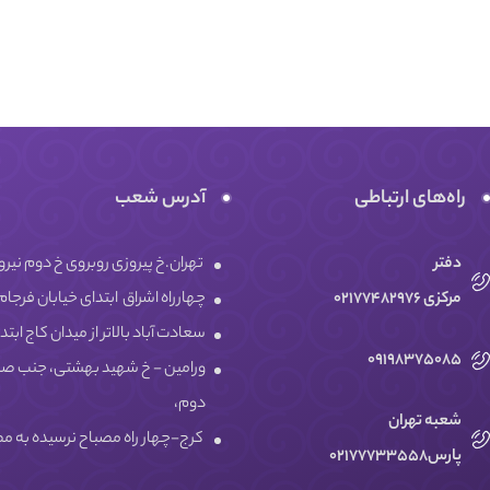
راه‌های ارتباطی
آدرس شعب
دفتر
تهران.خ پیروزی روبروی خ دوم نیرو هوایی ج
مرکزی 02177482976
چهارراه اشراق ابتدای خیابان فرجام ،پلاک ۴۳ ساختمان پزشکان هیراد ،
سعادت آباد بالاتر از میدان کاج ابتدای خی
09198375085
ورامین - خ شهید بهشتی، جنب صن
دوم،
شعبه تهران
کرج-چهار راه مصباح نرسیده به
پارس02177733558