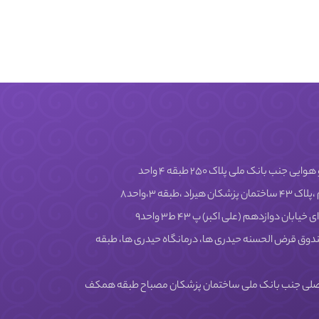
نب بانک ملی پلاک ۲۵۰ طبقه ۴ واحد
طبقه ۳،واحد۸
ابان دوازدهم (علی اکبر) پ ۴۳ ط۳ واحد۹
دوق قرض الحسنه حیدری ها، درمانگاه حیدری ها، طبقه
 مصلی جنب بانک ملی ساختمان پزشکان مصباح طبقه همکف