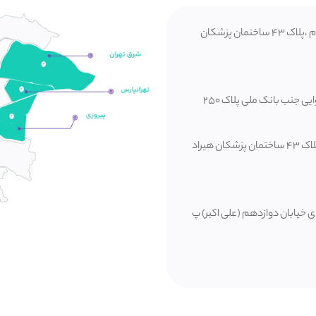
تهرانپارس، چهارراه اشراق ابتدای خ فرجام ،پلاک ۴۳ ساختمان پزشکان
تهران.خ پیروزی روبروی خ دوم نیرو هوایی جنب بانک ملی پلاک ۲۵۰
چهارراه اشراق ابتدای خیابان فرجام ،پلاک ۴۳ ساختمان پزشکان هیراد
دای خیابان دوازدهم (علی اکبر) پ