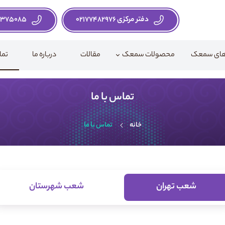
دفتر مرکزی 02177482976
8375085
دهای سمعک
محصولات سمعک
مقالات
درباره ما
تما
تماس با ما
خانه
تماس با ما
شعب تهران
شعب شهرستان