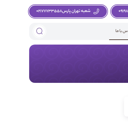
0919
شعبه تهران پارس02177733558
س با ما