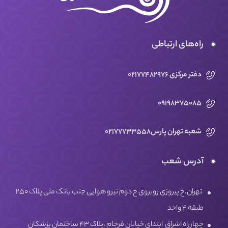
راه‌های ارتباطی
دفتر مرکزی 02177482976
09198375085
شعبه تهران پارس02177733558
آدرس شعب
تهران.خ پیروزی روبروی خ دوم نیرو هوایی جنب بانک ملی پلاک ۲۵۰
طبقه ۴ واحد
چهارراه اشراق ابتدای خیابان فرجام ،پلاک ۴۳ ساختمان پزشکان