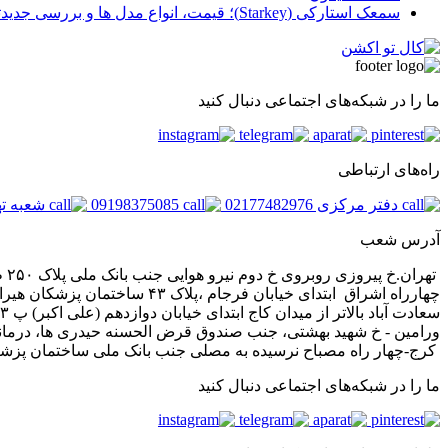
سمعک استارکی (Starkey)؛ قیمت، انواع مدل ها و بررسی جدیدترین فناوری های هوش مصنوعی
ما را در شبکه‌های اجتماعی دنبال کنید
راه‌های ارتباطی
دفتر مرکزی 02177482976
09198375085
شعبه تهران 
آدرس شعب
تهران.خ پیروزی روبروی خ دوم نیرو هوایی جنب بانک ملی پلاک ۲۵۰ طبقه ۴ واحد
چهارراه اشراق ابتدای خیابان فرجام ،پلاک ۴۳ ساختمان پزشکان هیراد ،طبقه ۳،واحد۸
سعادت آباد بالاتر از میدان کاج ابتدای خیابان دوازدهم (علی اکبر) پ ۴۳ ط۳ واحد۹
ورامین - خ شهید بهشتی، جنب صندوق قرض الحسنه حیدری ها، درمان
کرج-چهار راه مصباح نرسیده به مصلی جنب بانک ملی ساختمان پز
ما را در شبکه‌های اجتماعی دنبال کنید