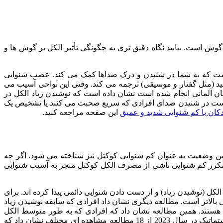
ش است. بیایید نگاه دقیق تری به چگونگی تأثیر الکل بر گوش ها و
است که به شما در شنیدن و درک صداها کمک می کند. عصب شنوایی
(مثل گفتار و موسیقی) ترجمه می کند. وقتی این نواحی آسیب می
 آلمانی انجام شده است نشان داده است که نوشیدن زیاد الکل در
است در شنیدن صدای افرادی که سریع صحبت می کنند یا تشخیص یک
کان با کم شنوایی شدید و عمیق
این صفحه مراجعه کنید.
ن وضعیت به عنوان کم شنوایی کوکتل نیز شناخته می شود. اگر چه
کرر کم شنوایی ناشی از مصرف الکل کوکتل منجر به آسیب شنوایی
 (نوشیدن زیاد) و از دست دادن شنوایی دائمی پیدا کرده اند. برای
ر قابل توجهی بالاتر است. مطالعه دیگری نشان داد افرادی که سابقه نوشیدن زیاد
بتلا به کم شنوایی فرکانس های بالا هستند. همین مطالعه نشان داد که افرادی که به طور متوسط الکل
مصرف می کنند نسبت به افرادی که اصلاً الکل مصرف نمی کنند میزان کمتری به کم شنوایی دچار می شوند علاوه بر این یک بررسی سیستماتیک در سال 2023 از 18 مطالعه مشاهده ای مختلف نشان داد که