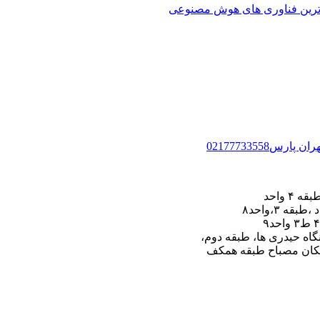
پارس02177733558
گاه حیدری ها، طبقه دوم،
شکان مصباح طبقه همکف