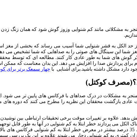
نجر به مشکلاتی مانند کم شنوایی وزوز گوش شود که همان زنگ زدن گو
دازیم.
از حد الکل به قشر شنوایی شما آسیب می رساند که بخشی از مغز 
شما این سینگال های صوتی را به صداهایی که شما تشخیص می دهید 
ر گوش های شما به طور عادی کار کنند. مطالعه ای که توسط محققان
م برای پردازش صدا را افزایش می دهد. این بدان معناست که ممکن 
د دارد مشکل داشته باشید.برای آشنایی با
چهار سمعک برتر برای کود
هد؟(مصرف کوکتل)
نجر به مشکلات در درک صداهای با فرکانس های پایین تر می شود. ای
عادی بازگشت محققان این نظریه را مطرح می کنند که دوره های م
بدهد. علاوه بر تغییرات موقت برخی تحقیقات ارتباطی بین نوشیدن الکل
دی که به نوشیدن خطرناک الکل می پردازند خطر ابتلا به کم شنوایی در آنها به طو
الکل دارند که به صورت 4 یا بیشتر نوشیدنی در روز تعریف می شود. 35 درصد بیشتر در معرض خطر ا