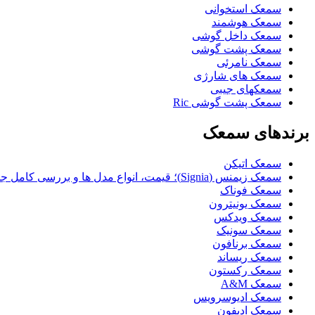
سمعک استخوانی
سمعک هوشمند
سمعک داخل گوشی
سمعک پشت گوشی
سمعک نامرئی
سمعک های شارژی
سمعکهای جیبی
سمعک پشت گوشی Ric
برندهای سمعک
سمعک اتیکن
سمعک زیمنس (Signia)؛ قیمت، انواع مدل ها و بررسی کامل جدیدترین تکنولوژی ها
سمعک فوناک
سمعک یونیترون
سمعک ویدکس
سمعک سونیک
سمعک برنافون
سمعک ریساند
سمعک رکستون
سمعک A&M
سمعک ادیوسرویس
سمعک ادیفون