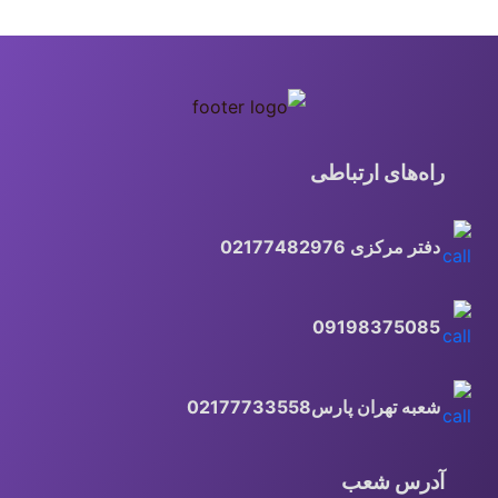
راه‌های ارتباطی
دفتر مرکزی 02177482976
09198375085
شعبه تهران پارس02177733558
آدرس شعب