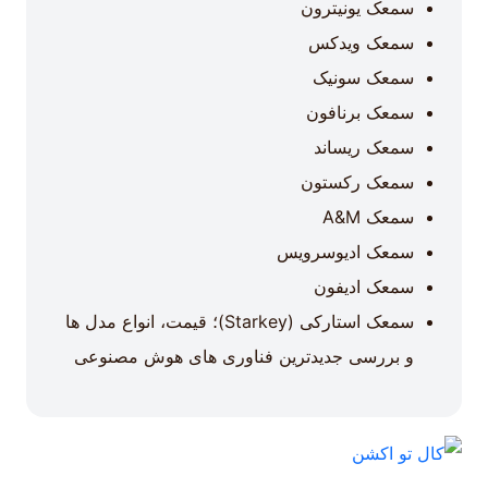
سمعک یونیترون
سمعک ویدکس
سمعک سونیک
سمعک برنافون
سمعک ریساند
سمعک رکستون
سمعک A&M
سمعک ادیوسرویس
سمعک ادیفون
سمعک استارکی (Starkey)؛ قیمت، انواع مدل ها
و بررسی جدیدترین فناوری های هوش مصنوعی