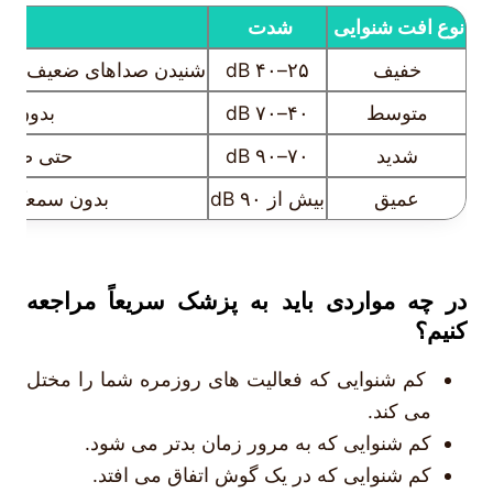
نوع افت شنوایی
شدت
خفیف
۲۵–۴۰ dB
شنیدن صداهای ضعیف سخت
متوسط
۴۰–۷۰ dB
بدون س
شدید
۷۰–۹۰ dB
حتی صداها
عمیق
بیش از ۹۰ dB
بدون سمعک یا
در چه مواردی باید به پزشک سریعاً مراجعه
کنیم؟
کم شنوایی که فعالیت های روزمره شما را مختل
می کند.
کم شنوایی که به مرور زمان بدتر می شود.
کم شنوایی که در یک گوش اتفاق می افتد.