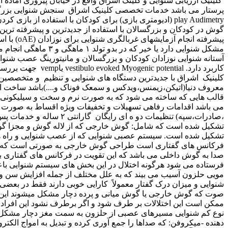
کلینیک ارزیابی شنوایی و کلینک اشراق واقع در خیابان پیروزی آماده ارائه خدمات تخصصی شنوایی سنجی تجویز سمعک به اهالی محترم محله های پیروزی، نیرو هوایی، ابوذر، مقداد، نبرد، چهارصد دستگاه، پرستار می باشد خدمات تخصصی کلینیک اشراق سنجش شنوایی بزرگسالان انجام سنجش شنوایی با استفاده از جدیدترین دستگاه های شنوایی سنجی و تعیین آستانه شنوایی افراد سنجش شنوایی کودکان انجام play Audimetry (ادیومتری بازی) برای کودکان با استفاده از بازی کردن با کودک برای تعیین آستانه شنوایی کودکان آزمایش های تمپانومتری و رفلکس اکوستیک برای بررسی سلامت سیستم گوش میانی و پرده گوش در کودکان و بزرگسالان با استفاده از جدیدترین و پیشرفته ترین دستگاه ها انجام آزمان های گفتاری تعیین آستانه بازشناسی و درک گفتار و درصد درک کلمات گفتاری با استفاده از دستگاه های جدید و پیشرفته انجام آزمایشهای غربالگری شنوایی برای نوزادان (oAE) با استفاده از دستگاه های پیشرفته و جدید این آزمایش را برای نوزادان تازه متولد شده میتوان انجام داد این آزمایش نشان می دهد آیا کودک شما مشکل شنوایی دارد یا خیر که در بدو تولد ۱ ماهگی و ۳ ماهگی انجام می شود این آزمایش بهoAE معروف می باشد. انجام آزمون های الکتروفیزیولوژیک AuditoryBrainstemیاResponse ABR که برای تخمین آستانه شنوایی نوزادان کودکان و بزرگسالان و مانیتورینگ عصب شنوایی کاربرد دارد و با جدیدترین و پیشرفته ترین دستگاه ها انجام می شود Electro cochleography یاECG که برای بررسی وجود بیماری منییر کاربرد دارد. vestibulo evoked Myogenic potential یاvemp جهت بررسی سیستم تعادل دهلیزی و عصب دهلیزی تحتانی مورد استفاده قرار میگیرد تجویز انواع سمعکها با مدل ها و تکنولوژی و برندهای مختلف در کلینیک اشراق با جدیدترین دستگاه های شنوایی و تنظیم و متخصصین شنوایی متبحر آماده ارائه انواع پشت گوش داخل گوش و... با تکنولوژی های مختلف دیجیتال هوشمند و هوشمند وایرلس و انواع برند های معروف دنیا(اتیکن،زیمنس،ویدکس و سمعک فوناک و....)باشد ساخت انواع قالب کلینیک اشراق آماده ساخت و ارائه انواع قالب سمعک و قالب های ضد آب و ضد صوت برای شما مددجویان گرامی می باشد قالب هایی که ساخته می شود که به صورت نرم و سخت و سیلیکونی می باشند تعمیر انواع دستگاه کلینیک اشراق در پیروزی آماده پذیرش ت عمیر انواع با برندهای مختلف و ارائه خدمات تنظیمی بعد از تعمیر می باشد اقدامات رفاهی تسهیلات و تخفیفات ویژه اقساط به صورت توافقی تعویض دستگاه شنوایی سنجی کهنه و قدیمی جدید با تخفیفات ویژه استفاده از آزمایش طرف قرارداد با بیمه ها(بانک تجارت ،صادرات،سپه) تنظیمات دو ه ای رایگان گارانتی ۲ ساله و خدمات پس از فروش ۵ تا ۱۰ ساله باطری رایگان ۶ ماهه مشاوره ایگان سیستم شنوایی ما چگونه کار می کند؟ سیستم شنوایی ما از چهار بخش تشکیل شده است که شامل: گوش خارجی که از لاله گوش و مجزا گوش تشکیل شده است . گوش میانی که شامل پرده و استخوانچه های گوش میانی است. گوش داخلی که از حلزون و اندام های تعادلی تشکیل شده است. سیستم عصبی شنوایی که از عصب شنوایی و راه های عصب که از طریق ساقه مغز به مغز می شود. وظیفه گوش خارجی جمع آوری صدا ها و تقویت و فیلتر کردن آن مخصوصاً در فرکانس های گفتاری است طراحی گوش خارجی به صورتی است که بیش تر فرکانس های گفتاری را تقویت کرده به جهت یابی و مکان یابی صدا نیز کمک می کند برده و گوش میانی وظیفه اش انتقال و تقویت صدا به گوش داخلی می باشد که این تقویت در فرکانس های گفتاری بیشتر انجام می دهد . در گوش داخلی امواج صوتی تقویت شده به امواج الکتریکی تبدیل شده و از طریق عصب شنوایی به ساقه مغز و مغز فرستاده می شود هرگونه اختلال در این بخش های سیستم شنوایی باعث کم شنوایی در انسان میشود که به آن می پردازیم. انواع کم شنوایی و میزان کارآیی کم شنوایی حسی در این نوع کم شنوایی سلولهای مویی حلزون آسیب می بیند که به علل مختلف از جمله افزایش سن و وراثت قرار گرفتن در معرض اصوات بلند استفاده از داروهای 