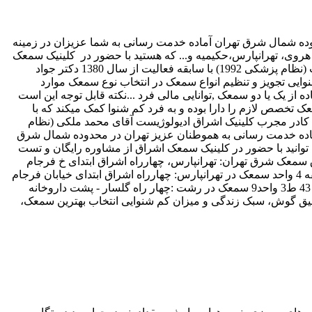
 شمال شرق تهران آماده خدمت رسانی به شما عزیزان در زمینه
هروی، تهرانپارس،حکیمیه و... که هستید با حضور در کلینیک سمعک
اشراق از مشاورین این کلینیک بصورت رایگان مشاوره بگیرید. معرفی کادر تخصصی کلینیک سمعک اشراق آقای محمد ملکی – ادیولوژیست (نظام پزشکی 1992) با سابقه فعالیت از سال 1380 دکتر جواد
ی تجویز و تنظیم انواع سمعک در انتخاب نوع سمعک موارد
 از یک یا دو سمعک ,توانایی مالی فرد ...نکته قابل توجه این است
تخصص لازم را دارا بوده و به فرد کم شنوا کمک میکند که با
 کادر مجرب کلینیک اشراق ادیولوژیست آقای محمد ملکی (نظام
ی متخصص و جراح گوش و حلق و بینی آماده خدمت رسانی به هموطنان عزیز تهران در محدوده شمال شرق
توانید با حضور در کلینیک سمعک اشراق از مشاوره رایگان و تست
ق سمعک شرق تهران: تهرانپارس، چهارراه اشراق ابتدای خ فرجام
،پلاک 43 ساختمان پزشکان هیراد ،طبقه 3،واحد8 سمعک در پیروزی: تهران.خ پیروزی روبروی خ دوم نیرو هوایی جنب بانک ملی پلاک 250 طبقه 4 واحد سمعک در تهرانپارس: چهارراه اشراق ابتدای خیابان فرجام
،پلاک 43 ساختمان پزشکان هیراد ،طبقه 3،واحد8 سمعک در سعادت آباد: سعادت آباد بالاتر از میدان کاج ابتدای خیابان دوازدهم (علی اکبر) پ 43 ط3 واحد9 سمعک در رشت :چهار راه گلسار - پشت داروخانه
قیق گوش، سبک زندگی و میزان کم شنوایی انتخاب بهترین سمعک،