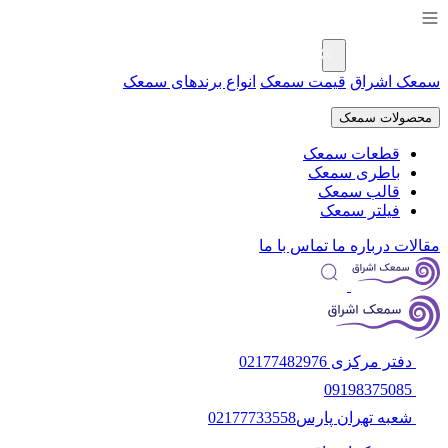
سمعک اشراق
قیمت سمعک
انواع برندهای سمعک
محصولات سمعک
قطعات سمعک
باطری سمعک
قالب سمعک
فیلتر سمعک
مقالات
درباره ما
تماس با ما
دفتر مرکزی 02177482976
09198375085
شعبه تهران پارس02177733558