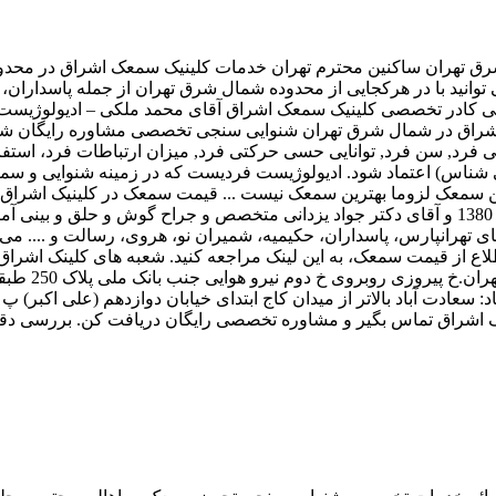
تهران ساکنین محترم تهران خدمات کلینیک سمعک اشراق در محدوده
انید با در هرکجایی از محدوده شمال شرق تهران از جمله پاسداران، 
راق در شمال شرق تهران شنوایی سنجی تخصصی مشاوره رایگان شنوای
ی فرد, سن فرد, توانایی حسی حرکتی فرد, میزان ارتباطات فرد، استفاده
شناس) اعتماد شود. ادیولوژیست فردیست که در زمینه شنوایی و سمعک 
رین سمعک لزوما بهترین سمعک نیست ... قیمت سمعک در کلینیک اشراق
پزشکی 1992) داری سابقه فعالیت در زمینه شنوایی و سمعک از سال 1380 و آقای دکتر جواد یزدان
تهرانپارس، پاسداران، حکیمیه، شمیران نو، هروی، رسالت و .... می 
طلاع از قیمت سمعک، به این لینک مراجعه کنید. شعبه های کلینک اشرا
معک اشراق تماس بگیر و مشاوره تخصصی رایگان دریافت کن. بررسی د