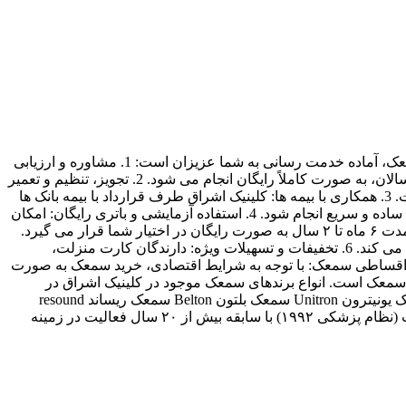
مژده به ساکنین محترم محدوده شرق تهران کلینیک ارزیابی شنوایی و سمعک اشراق با ارائه خدمات تخصصی و کامل در زمینه شنوایی و سمعک، آماده خدمت رسانی به شما عزیزان است: 1. مشاوره و ارزیابی
شنوایی رایگان: در این کلینیک، مشاوره تخصصی جهت انتخاب بهترین سمعک و همچنین ارزیابی شنوایی برای تمامی افراد، از کودکان تا بزرگسالان، به صورت کاملاً رایگان انجام می شود. 2. تجویز، تنظیم و تعمیر
انواع سمعک: پس از ارزیابی شنوایی، بهترین نوع و مدل سمعک متناسب با نیاز شما معرفی شده و امکان خرید، تنظیم و تعمیر آن فراهم است. 3. همکاری با بیمه ها: کلینیک اشراق طرف قرارداد با بیمه بانک ها
(سپه، صادرات، تجارت و…) و همچنین بیمه های نیروهای مسلح، تأمین اجتماعی و کارکنان دولت است تا استفاده از تعرفه بیمه ها برای شما ساده و سریع انجام شود. 4. استفاده آزمایشی و باتری رایگان: امکان
استفاده آزمایشی یک هفته ای از سمعک قبل از خرید فراهم است تا از کیفیت محصول مطمئن شوید. همچنین پس از خرید، باتری سمعک به مدت ۶ ماه تا ۲ سال به صورت رایگان در اختیار شما قرار می گیرد.
5. ارائه خدمات در منزل: برای رفاه حال سالمندان و افراد کم توان، کلینیک اشراق خدمات شنوایی سنجی و سمعک را در منزل شما نیز ارائه می کند. 6. تخفیفات و تسهیلات ویژه: دارندگان کارت منزلت،
ن تأمین اجتماعی می توانند از تخفیفات و تسهیلات ویژه کلینیک استفاده کنند. 7. فروش نقدی و اقساطی سمعک: با توجه به شرایط اقتصادی، خرید سمعک به صورت
 سمعک است. انواع برندهای سمعک موجود در کلینیک اشراق در
محدوده شرق تهران: سمعک سونیک Sonic سمعک فوناک Phonak سمعک زیمنس Siemens سمعک اتیکن Oticon سمعک ویدکس Widex سمعک یونیترون Unitron سمعک بلتون Belton سمعک ریساند resound
جهت اطلاع از قیمت های سمعک و تعرفه بیمه به پیج قیمت سمعک مراجعه نمایید کادر مجرب کلینیک اشراق: آقای محمد ملکی، ادیولوژیست (نظام پزشکی ۱۹۹۲) با سابقه بیش از ۲۰ سال فعالیت در زمینه