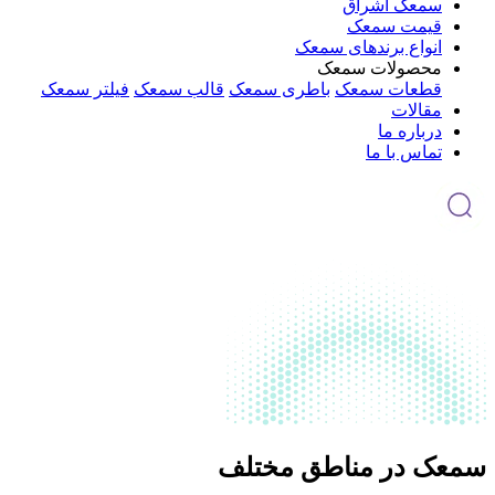
سمعک اشراق
قیمت سمعک
انواع برندهای سمعک
محصولات سمعک
قطعات سمعک
باطری سمعک
قالب سمعک
فیلتر سمعک
مقالات
درباره ما
تماس با ما
سمعک در مناطق مختلف